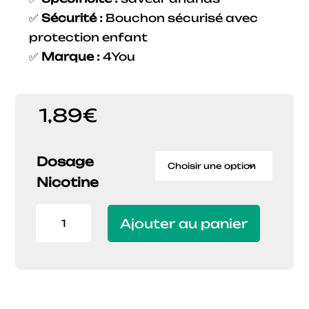
✅
Sécurité :
Bouchon sécurisé avec
protection enfant
✅
Marque :
4You
1,89
€
Dosage
Nicotine
quantité
Ajouter au panier
de
E-
LIQUIDE
ANANAS
PINEAPPLE
-