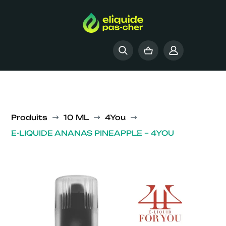
Produits
10 ML
4You
$
$
$
E-LIQUIDE ANANAS PINEAPPLE – 4YOU