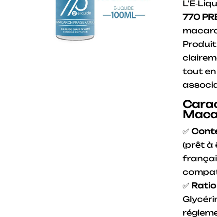
L’E‑Liq
770 P
macaron
Produit
clairem
tout en
associa
Carac
Macar
✅
Cont
(prêt à
frança
compati
✅
Ratio
Glycéri
réglem