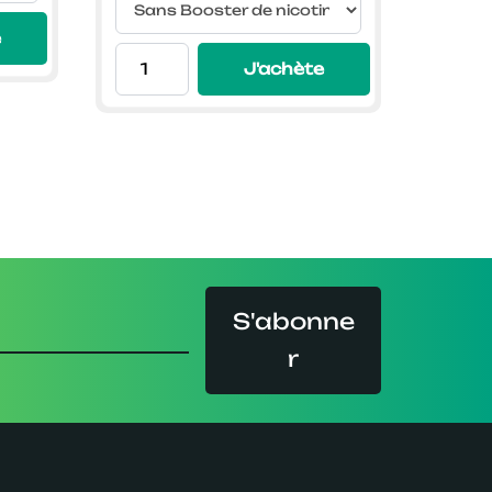
99€
à
e
9,99€
J'achète
S'abonne
r