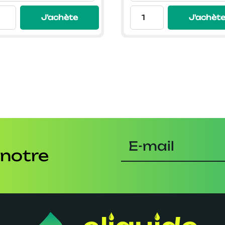
9,99€
9,
J'achète
J'achèt
 notre