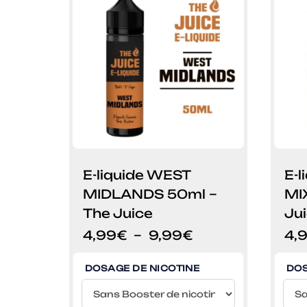
E-liquide WEST
E-l
MIDLANDS 50ml –
MI
The Juice
Ju
Plage
4,99
€
–
9,99
€
4,
de
prix :
DOSAGE DE NICOTINE
DOS
4,99€
à