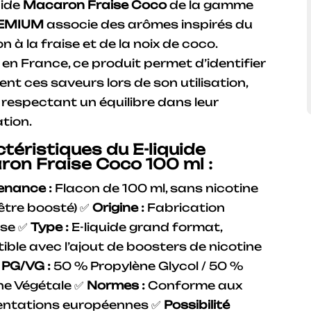
uide
Macaron Fraise Coco
de la gamme
REMIUM
associe des arômes inspirés du
 à la fraise et de la noix de coco.
 en France, ce produit permet d’identifier
ent ces saveurs lors de son utilisation,
 respectant un équilibre dans leur
tion.
téristiques du E-liquide
on Fraise Coco 100 ml :
enance :
Flacon de 100 ml, sans nicotine
 être boosté) ✅
Origine :
Fabrication
ise ✅
Type :
E-liquide grand format,
ble avec l’ajout de boosters de nicotine
 PG/VG :
50 % Propylène Glycol / 50 %
ne Végétale ✅
Normes :
Conforme aux
entations européennes ✅
Possibilité