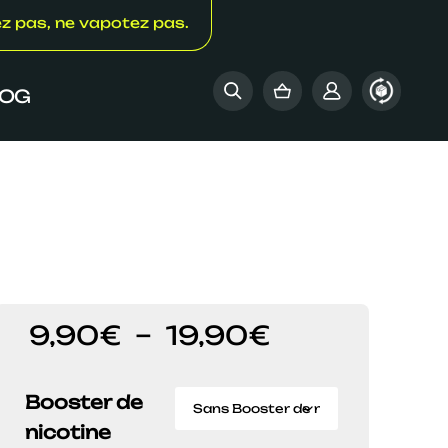
ez pas, ne vapotez pas.
LOG
Plage
9,90
€
–
19,90
€
de
prix :
9,90€
Booster de
à
nicotine