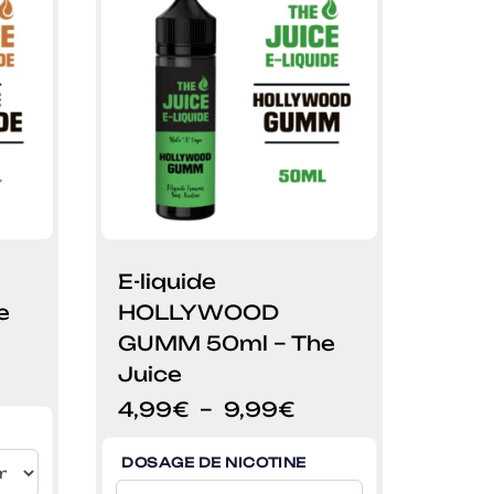
E-liquide
e
HOLLYWOOD
GUMM 50ml – The
Juice
age
Plage
4,99
€
–
9,99
€
x :
de
99€
prix :
DOSAGE DE NICOTINE
4,99€