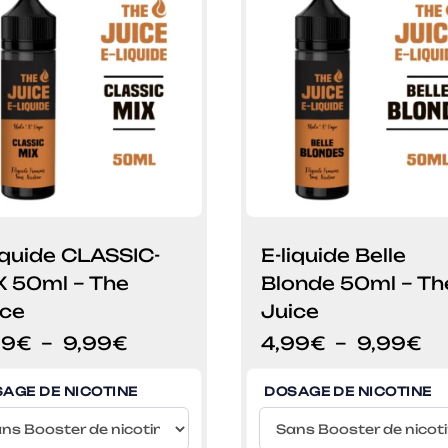
iquide CLASSIC-
E-liquide Belle
X 50ml – The
Blonde 50ml – Th
ice
Juice
Plage
Pl
99
€
–
9,99
€
4,99
€
–
9,99
€
de
de
prix :
pri
AGE DE NICOTINE
DOSAGE DE NICOTINE
4,99€
4,
à
à