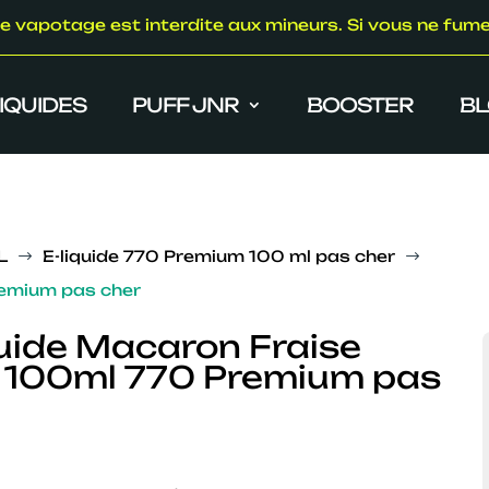
e vapotage est interdite aux mineurs. Si vous ne fum
LIQUIDES
PUFF JNR
BOOSTER
B
L
E-liquide 770 Premium 100 ml pas cher
$
$
remium pas cher
uide Macaron Fraise
 100ml 770 Premium pas