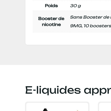
Poids
30 g
Sans Booster de n
Booster de
nicotine
9MG, 10 booster
E-liquides app