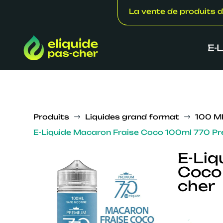
La vente de produits d
E-
Produits
Liquides grand format
100 M
$
$
E-Liquide Macaron Fraise Coco 100ml 770 P
E-Liq
Coco
cher