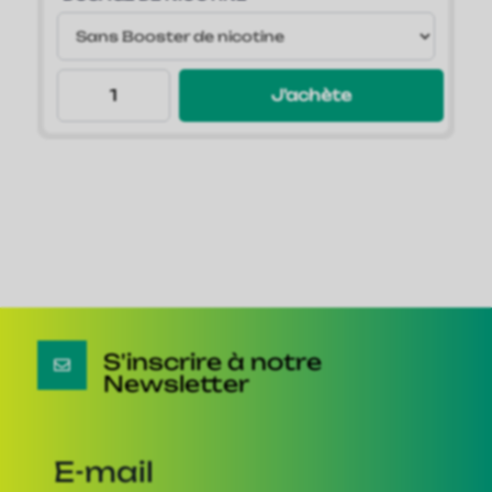
J'achète
S'inscrire à notre

Newsletter