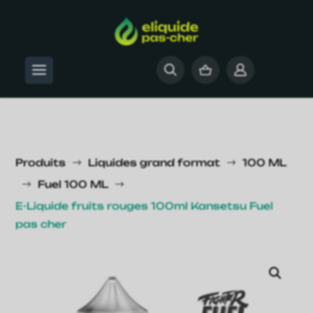
Produits
Liquides grand format
100 ML
$
$
Fuel 100 ML
$
$
E-Liquide fruits rouges 100ml Kansetsu Fuel
pas cher