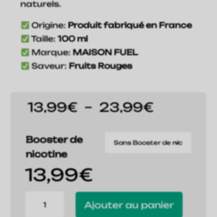
naturels.
Origine:
Produit fabriqué en France
Taille:
100 ml
Marque:
MAISON FUEL
Saveur:
Fruits Rouges
Plage
13,99
€
–
23,99
€
de
prix :
13,99€
Booster de
à
nicotine
23,99€
13,99
€
quantité
Ajouter au panier
de