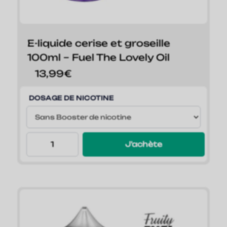
E-liquide cerise et groseille
100ml – Fuel The Lovely Oil
13,99
€
DOSAGE DE NICOTINE
J'achète