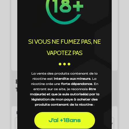
SI VOUS NE FUMEZ PAS, NE
VAPOTEZ PAS
La vente des produits contenant de la
nicotine est
interdite aux mineurs
. La
Eliquide au citron et citron vert
nicotine crée une
forte dépendance
. En
100ml – Fuel The Green Oil
entrant sur ce site, je reconnais
être
majeur(e) et que je suis autorisé(e) par la
13,99
€
législation de mon pays à acheter des
produits contenant de la nicotine
:
DOSAGE DE NICOTINE
J'ai +18ans