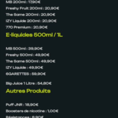
MB 200ml : 17,90€
Freshy Fruit 200ml : 20,90€
The Same 200ml : 20,90€
IZY Liquide 200ml : 20,90€
770 Premium : 20,90€
E-liquides 500ml / 1L
MB 500ml : 39,90€
Freshy 500ml : 49,90€
The Same 500ml : 49,90€
IZY Liquide : 49,90€
6GARETTES : 59,90€
Big Juice 1 Litre : 54,80€
Autres Produits
Puff JNR : 18,90€
Boosters de nicotine : 1,00€
Résistances : 8,90€