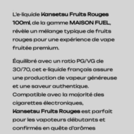
L’e-liquide
Kansetsu Fruits Rouges
100ml
, de la gamme
MAISON FUEL
,
révèle un mélange typique de fruits
rouges pour une expérience de vape
fruitée premium.
Équilibré avec un ratio PG/VG de
30/70, cet e-liquide français assure
une production de vapeur généreuse
et une saveur authentique.
Compatible avec la majorité des
cigarettes électroniques,
Kansetsu
Fruits Rouges
est parfait
pour les vapoteurs débutants et
confirmés en quête d’arômes