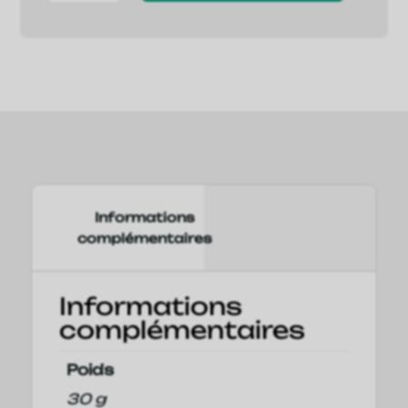
E-
Liquide
fruits
rouges
100ml
Kansetsu
Fuel
pas
cher
Informations
complémentaires
Informations
complémentaires
Poids
30 g