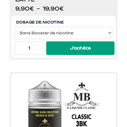
Plage
9,90
€
–
19,90
€
de
prix :
DOSAGE DE NICOTINE
9,90€
à
19,90€
J'achète