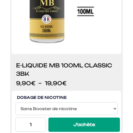
E-LIQUIDE MB 100ML CLASSIC
3BK
Plage
9,90
€
–
19,90
€
de
prix :
DOSAGE DE NICOTINE
9,90€
à
19,90€
J'achète