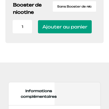
9,90€
Booster de
à
nicotine
19,90€
quantité
Ajouter au panier
de
E-
LIQUIDE
MB
100ML
MENTHE
ZERO
Informations
complémentaires