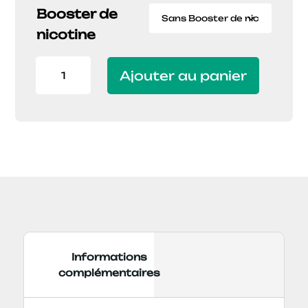
17,90€
Booster de
à
nicotine
37,90€
quantité
Ajouter au panier
de
E-
liquide
MB
200ML
RED
MIX
Informations
complémentaires