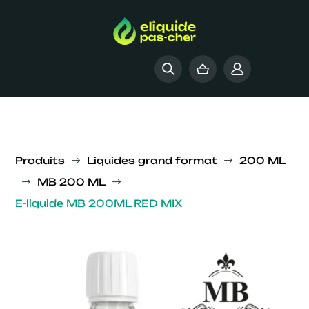
Produits
Liquides grand format
200 ML
$
$
MB 200 ML
$
$
E-liquide MB 200ML RED MIX