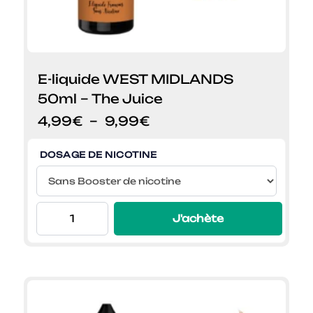
E-liquide WEST MIDLANDS
50ml – The Juice
Plage
4,99
€
–
9,99
€
de
prix :
DOSAGE DE NICOTINE
4,99€
à
9,99€
J'achète