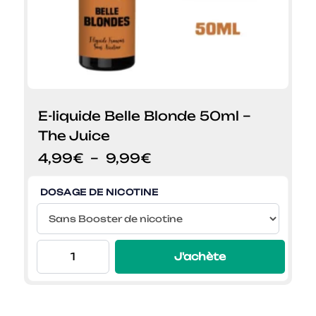
E-liquide Belle Blonde 50ml –
The Juice
Plage
4,99
€
–
9,99
€
de
prix :
DOSAGE DE NICOTINE
4,99€
à
9,99€
J'achète