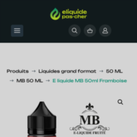
Produits
Liquides grand format
50 ML
$
$
MB 50 ML
E liquide MB 50ml Framboise
$
$