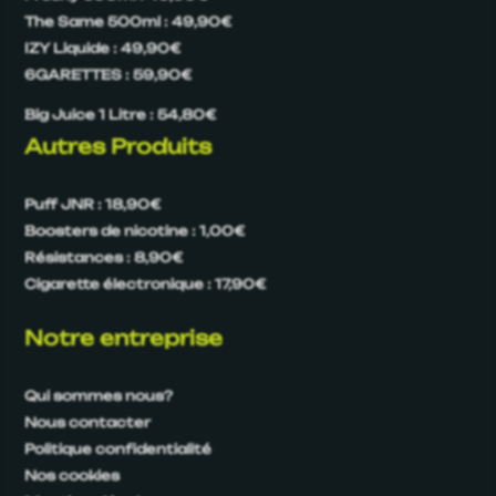
The Same 500ml : 49,90€
IZY Liquide : 49,90€
6GARETTES : 59,90€
Big Juice 1 Litre : 54,80€
Autres Produits
Puff JNR : 18,90€
Boosters de nicotine : 1,00€
Résistances : 8,90€
Cigarette électronique : 17,90€
Notre entreprise
Qui sommes nous?
Nous contacter
Politique confidentialité
Nos cookies