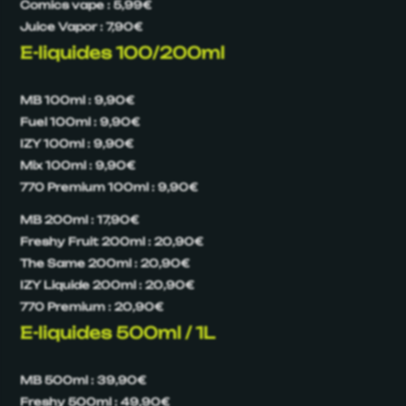
Comics vape : 5,99€
Juice Vapor : 7,90€
E-liquides 100/200ml
MB 100ml : 9,90€
Fuel 100ml : 9,90€
IZY 100ml : 9,90€
Mix 100ml : 9,90€
770 Premium 100ml : 9,90€
MB 200ml : 17,90€
Freshy Fruit 200ml : 20,90€
The Same 200ml : 20,90€
IZY Liquide 200ml : 20,90€
770 Premium : 20,90€
E-liquides 500ml / 1L
MB 500ml : 39,90€
Freshy 500ml : 49,90€