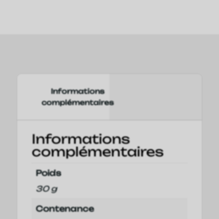
50ml
Framboise
Informations
complémentaires
Informations
complémentaires
Poids
30 g
Contenance