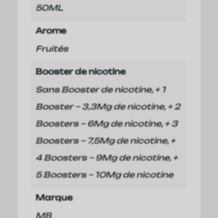
50ML
Arome
Fruités
Booster de nicotine
Sans Booster de nicotine, + 1
Booster – 3,3Mg de nicotine, + 2
Boosters – 6Mg de nicotine, + 3
Boosters – 7,5Mg de nicotine, +
4 Boosters – 9Mg de nicotine, +
5 Boosters – 10Mg de nicotine
Marque
MB