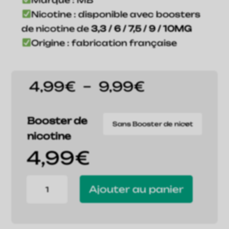
Nicotine : disponible avec boosters
de nicotine de
3,3 / 6 / 7,5 / 9 / 10MG
Origine : fabrication française
Plage
4,99
€
–
9,99
€
de
prix :
4,99€
Booster de
à
nicotine
9,99€
4,99
€
quantité
Ajouter au panier
de
E
liquide
MB