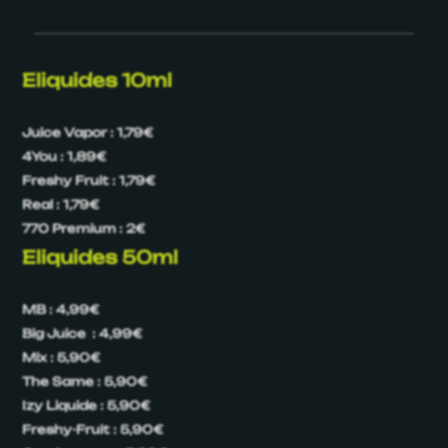
Eliquides 10ml
Juice Vapor : 1,79€
4You : 1,89€
Freshy Fruit : 1,79€
Real : 1,79€
770 Premium : 2€
Eliquides 50ml
MB : 4,99€
Big Juice : 4,99€
Mix : 5,90€
The Same : 5,90€
Izy Liquide : 5,90€
Freshy-Fruit : 5,90€