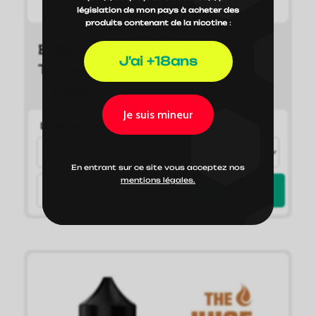
législation de mon pays à acheter des
produits contenant de la nicotine
:
E-liquide CLASSIC-MIX 50ml –
J'ai +18ans
The Juice
4,99
€
Je suis mineur
DOSAGE DE NICOTINE
En entrant sur ce site vous acceptez nos
mentions légales.
J'achète