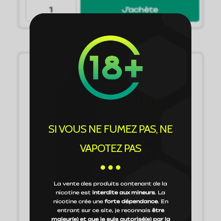
J'achète
SI VOUS NE FUMEZ PAS, NE
VAPOTEZ PAS
La vente des produits contenant de la
nicotine est
interdite aux mineurs
. La
nicotine crée une
forte dépendance
. En
entrant sur ce site, je reconnais
être
majeur(e) et que je suis autorisé(e) par la